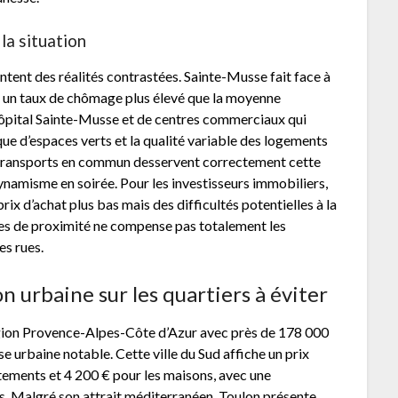
la situation
tent des réalités contrastées. Sainte-Musse fait face à
c un taux de chômage plus élevé que la moyenne
hôpital Sainte-Musse et de centres commerciaux qui
que d’espaces verts et la qualité variable des logements
s transports en commun desservent correctement cette
namisme en soirée. Pour les investisseurs immobiliers,
rix d’achat plus bas mais des difficultés potentielles à la
ces de proximité ne compense pas totalement les
es rues.
n urbaine sur les quartiers à éviter
 région Provence-Alpes-Côte d’Azur avec près de 178 000
urbaine notable. Cette ville du Sud affiche un prix
tements et 4 200 € pour les maisons, avec une
s. Malgré son attrait méditerranéen, Toulon présente