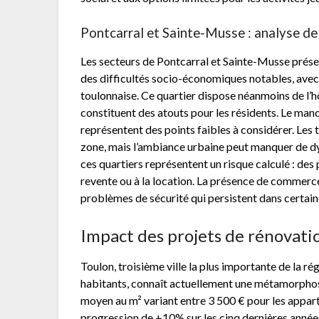
Pontcarral et Sainte-Musse : analyse de 
Les secteurs de Pontcarral et Sainte-Musse présen
des difficultés socio-économiques notables, ave
toulonnaise. Ce quartier dispose néanmoins de l’
constituent des atouts pour les résidents. Le man
représentent des points faibles à considérer. Le
zone, mais l’ambiance urbaine peut manquer de dy
ces quartiers représentent un risque calculé : des p
revente ou à la location. La présence de commer
problèmes de sécurité qui persistent dans certain
Impact des projets de rénovatio
Toulon, troisième ville la plus importante de la
habitants, connaît actuellement une métamorphose 
moyen au m² variant entre 3 500 € pour les appar
progression de +10% sur les cinq dernières année