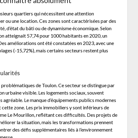
à connaître absolument
sieurs quartiers qui nécessitent une attention
ier ou une location. Ces zones sont caractérisées par des
ité, d’état du bâti ou de dynamisme économique. Selon
lon atteignait 57,74 pour 1000 habitants en 2020, un
 Des améliorations ont été constatées en 2023, avec une
olages (-15,72%), mais certains secteurs restent plus
ularités
us problématiques de Toulon. Ce secteur se distingue par
ion urbaine visible. Les logements sociaux, souvent
oins agréable. Le manque d’équipements publics modernes
 cette zone. Les prix immobiliers y sont inférieurs de
e Le Mourillon, reflétant ces difficultés. Des projets de
éliorer la situation, mais les transformations prennent
ntrer des défis supplémentaires liés à l’environnement
unesse.