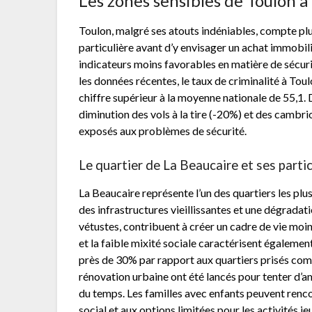
Les zones sensibles de Toulon 
Toulon, malgré ses atouts indéniables, compte plu
particulière avant d’y envisager un achat immobil
indicateurs moins favorables en matière de sécur
les données récentes, le taux de criminalité à Tou
chiffre supérieur à la moyenne nationale de 55,1.
diminution des vols à la tire (-20%) et des cambri
exposés aux problèmes de sécurité.
Le quartier de La Beaucaire et ses partic
La Beaucaire représente l’un des quartiers les pl
des infrastructures vieillissantes et une dégradat
vétustes, contribuent à créer un cadre de vie m
et la faible mixité sociale caractérisent également
près de 30% par rapport aux quartiers prisés comm
rénovation urbaine ont été lancés pour tenter d’am
du temps. Les familles avec enfants peuvent renco
social et aux options limitées pour les activités je