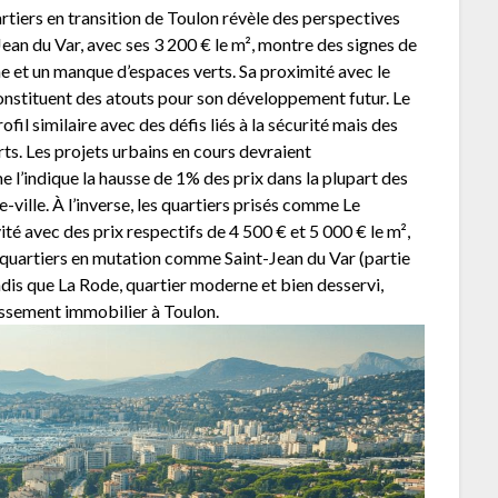
rtiers en transition de Toulon révèle des perspectives
-Jean du Var, avec ses 3 200 € le m², montre des signes de
e et un manque d’espaces verts. Sa proximité avec le
onstituent des atouts pour son développement futur. Le
ofil similaire avec des défis liés à la sécurité mais des
ts. Les projets urbains en cours devraient
l’indique la hausse de 1% des prix dans la plupart des
e-ville. À l’inverse, les quartiers prisés comme Le
té avec des prix respectifs de 4 500 € et 5 000 € le m²,
es quartiers en mutation comme Saint-Jean du Var (partie
ndis que La Rode, quartier moderne et bien desservi,
issement immobilier à Toulon.