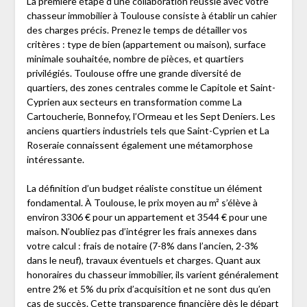
La première étape d’une collaboration réussie avec votre
chasseur immobilier à Toulouse consiste à établir un cahier
des charges précis. Prenez le temps de détailler vos
critères : type de bien (appartement ou maison), surface
minimale souhaitée, nombre de pièces, et quartiers
privilégiés. Toulouse offre une grande diversité de
quartiers, des zones centrales comme le Capitole et Saint-
Cyprien aux secteurs en transformation comme La
Cartoucherie, Bonnefoy, l’Ormeau et les Sept Deniers. Les
anciens quartiers industriels tels que Saint-Cyprien et La
Roseraie connaissent également une métamorphose
intéressante.
La définition d’un budget réaliste constitue un élément
fondamental. À Toulouse, le prix moyen au m² s’élève à
environ 3306 € pour un appartement et 3544 € pour une
maison. N’oubliez pas d’intégrer les frais annexes dans
votre calcul : frais de notaire (7-8% dans l’ancien, 2-3%
dans le neuf), travaux éventuels et charges. Quant aux
honoraires du chasseur immobilier, ils varient généralement
entre 2% et 5% du prix d’acquisition et ne sont dus qu’en
cas de succès. Cette transparence financière dès le départ